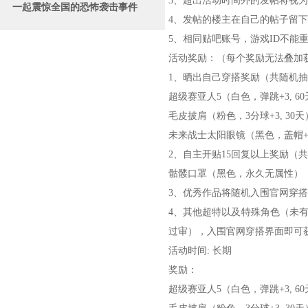
3、超出活动时间外的发帖将视
一起震惊全国的恐怖袭击事件
4、发帖的楼主在自己的帖子留下
5、相同贴吧账号，游戏ID不能
活动奖励：（每个奖励无法叠加
1、晒出自己穿搭奖励（共随机抽
超级赛亚人5（白色，弹跳+3, 6
毛皮披肩（粉色，3分球+3, 30天
未来战士太阳眼镜（黑色，盖帽+3,
2、自主开贴15回复以上奖励（
骷髅口罩（黑色，永久无属性）
3、优秀作品将随机入围官网穿
4、其他超特以及特殊角色（未有穿
过审），入围官网穿搭界面即可
活动时间: 长期
奖励：
超级赛亚人5（白色，弹跳+3, 6