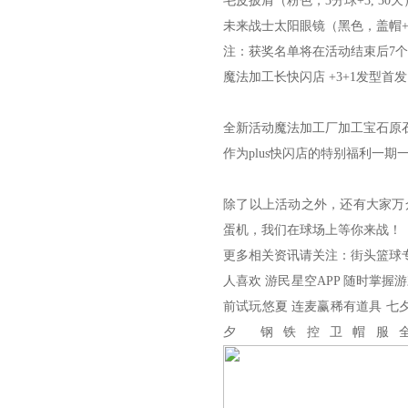
毛皮披肩（粉色，3分球+3, 30天
未来战士太阳眼镜（黑色，盖帽+3,
注：获奖名单将在活动结束后7
魔法加工长快闪店 +3+1发型首发
全新活动魔法加工厂加工宝石原石
作为plus快闪店的特别福利一期
除了以上活动之外，还有大家万
蛋机，我们在球场上等你来战！
更多相关资讯请关注：街头篮球
人喜欢 游民星空APP 随时掌握
前试玩悠夏 连麦赢稀有道具 七
夕 钢铁控卫帽服全