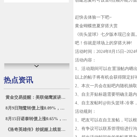
创建悠夏时可设置6点额外能力值
赶快去体验一下吧~
黄金蝴蝶悠夏穿搭大赏
《街头篮球》七夕版本现已全面
吧！你就是球场上的穿搭大神!
活动时间：2024年8月15日~2024
活动内容：
1、活动期间可以在置顶帖内晒
以上的帖子将有机会获得限定好
热点资讯
2、本次一共会在贴吧内随机抽取
3、自主开贴标题需要明确主题内
黄金交易提醒：美联储鹰派讲话助力美债收益率反弹，金价小幅回落，关注“恐怖数据”
4、自主发帖时@街头篮球-冷寒
8月9日翔鹭转债上涨0.09%，转股溢价率92.66%
活动规则：
8月15日诺泰转债上涨0.65%，转股溢价率4.04%
1、吧友可以在自主发帖，可以
2、有争议可以联系管理组进行
《洛奇英雄传》纱妮娅上线首周福利 丰厚活动不容错过