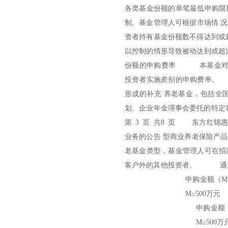
各类基金份额的单笔最低申购限
制。基金管理人可根据市场情
资者持有基金份额数不得达到或超
以控制的情形导致被动达到或超
份额的申购费率 本基金对通
投资者实施差别的申购费率。
形成的补充 养老基金，包括全
划、企业年金理事会委
第 3 页 共8 页 东方红锦
业务的公告 型商业养老保险产
老基金类型，基金管理人可在招
客户外的其他投资者。 通过
申购金额（M
M≥500万元 100
申购金额（M
M≥500万元 100