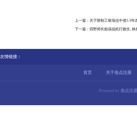
上一篇：
关于限制工银瑞信中债1-3
下一篇：
四野师长贻误战机打败仗, 林彪
友情链接：
首页
关于焦点注册
Powered by
焦点注