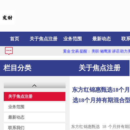
首页
关于焦点注册
业务范围
最新动态
联
黄金交易提醒：美联储鹰派讲话助力美债收益
栏目分类
关于焦点注册
东方红锦惠甄选18个月
关于焦点注册
选18个月持有期混合
业务范围
最新动态
东方红锦惠甄选 18 个月持有
联系我们