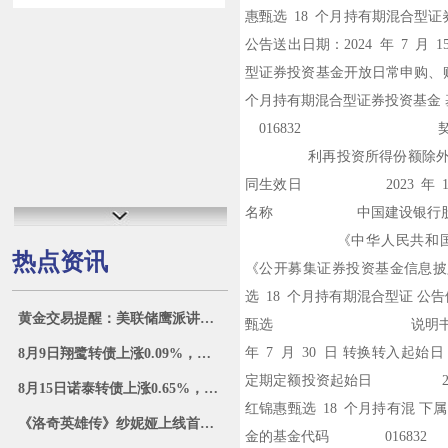
惠甄选 18 个月持有期混
公告送出日期：2024 年 
型证券投资基金开放日常申购
个月持有期混合型证券投
016832 契约型开放
利再投资所得份额除外
同生效日 2023 年 1
名称 中国建设银行股份
《中华人民共和国证
热点资讯
《公开募集证券投资基金
选 18 个月持有期混合
黄金交易提醒：美联储鹰派讲话助力美债收益率反弹，金价小幅回落，关注“恐怖数据”
甄选 说明书） 申购起
年 7 月 30 日 转换转入起
8月9日翔鹭转债上涨0.09%，转股溢价率92.66%
定期定额投资起始日 20
8月15日诺泰转债上涨0.65%，转股溢价率4.04%
红锦惠甄选 18 个
《洛奇英雄传》纱妮娅上线首周福利 丰厚活动不容错过
金的基金代码 016