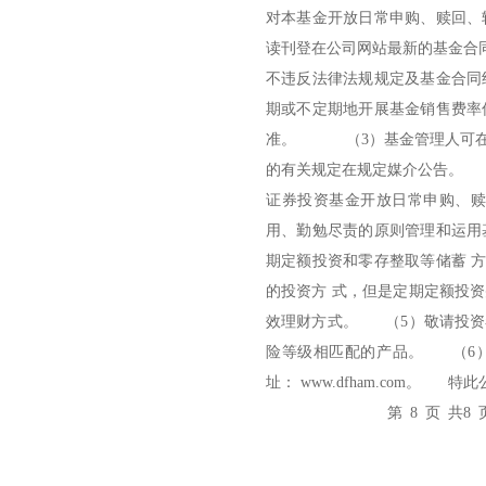
对本基金开放日常申购、赎回、
读刊登在公司网站最新的基金合
不违反法律法规规定及基金合同
期或不定期地开展基金销售费率
准。 （3）基金管理人可在法
的有关规定在规定媒介公告
证券投资基金开放日常申购、
用、勤勉尽责的原则管理和运用
期定额投资和零存整取等储蓄 
的投资方 式，但是定期定额投
效理财方式。 （5）敬请投资
险等级相匹配的产品。 （6）咨
址： www.dfh
第 8 页 共8 