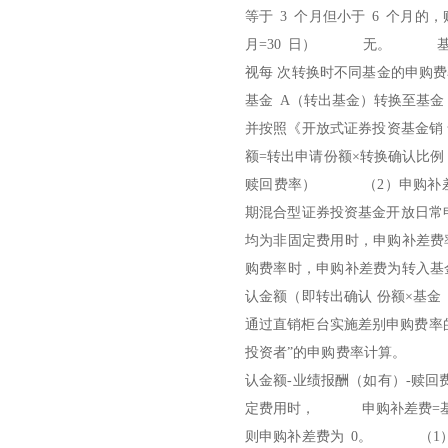
等于 3 个月但小于 6 个月
月=30 日） 无。 基金
视每 次转换时不同基金的申
基金 A（转出基金）转换至基
并按照《开放式证券投资基金
额=转出申请份额×转换确认比例
赎回费率） （2）申购
期混合型证券投资基金开放日常
均为非固定费用时，申购补差费
购费率时，申购补差费为转入基
认金额（即转出确认 份额×基金
通过直销柜台实施差别申购费率
投资者”的申购费率计算。 申
认金额-业绩报酬（如有）-赎回
定费用时， 申购补差费=基金 
则申购补差费为 0。 （1）可与本基金