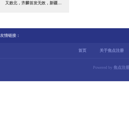
又败北，齐麟首发无效，新疆负湖北，全运会0胜6负_进攻_防守_比赛
友情链接：
首页
关于焦点注册
Powered by
焦点注