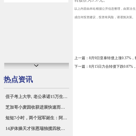
转股价为3.57元。
以上内容由本站根据公开信息整理，由算法生成（网
成任何投资建议，投资有风险，请谨慎决策。
上一篇：
8月9日亚泰转债上涨0.37%，
下一篇：
8月15日力合转债下跌0.87%，
热点资讯
侄子考上大学, 老公承诺15万生活费他全包, 我提出离婚: 自己管
芝加哥小麦因收获进展快速而下跌 3%，玉米和大豆亦下跌
短短7小时，两个冠军诞生：阿根廷卫冕美洲杯，西班牙再夺欧洲杯
14岁体操天才张恩瑞独揽四枚金牌，广西再现李宁般辉煌