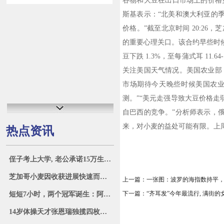
谷物和大豆在出口市场上的价格
斯基表示：“北美和澳大利亚的
价格。”截至北京时间 20:26，芝
的重要心理关口。该合约早些时候触及 
豆下跌 1.3%，至每蒲式耳 1
关注美国天气情况。美国农业部 
市场期待今天晚些时候美国农
测。”“美元走强导致大豆价格
自巴西的竞争。”分析师表示，
来，对小麦的益处可能有限。上
热点资讯
侄子考上大学, 老公承诺15万生活费他全包, 我提出离婚: 自己管
芝加哥小麦因收获进展快速而下跌 3%，玉米和大豆亦下跌
上一篇：
一张图：波罗的海指数持平
下一篇：
“齐耳发”今年最流行, 满街
短短7小时，两个冠军诞生：阿根廷卫冕美洲杯，西班牙再夺欧洲杯
14岁体操天才张恩瑞独揽四枚金牌，广西再现李宁般辉煌