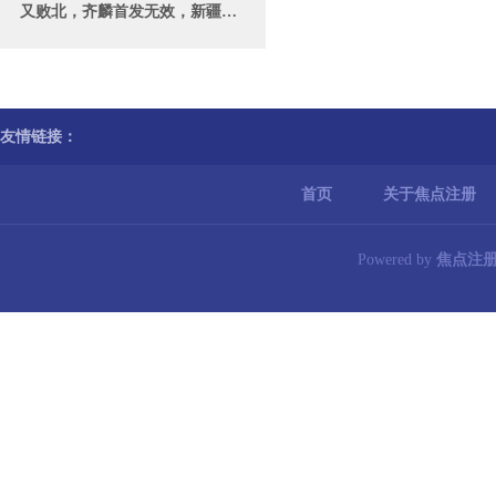
又败北，齐麟首发无效，新疆负湖北，全运会0胜6负_进攻_防守_比赛
友情链接：
首页
关于焦点注册
Powered by
焦点注