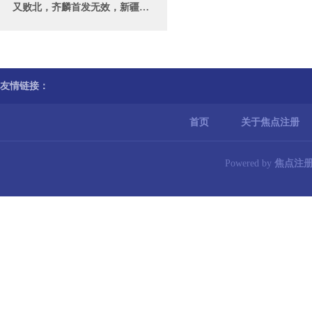
又败北，齐麟首发无效，新疆负湖北，全运会0胜6负_进攻_防守_比赛
友情链接：
首页
关于焦点注册
Powered by
焦点注