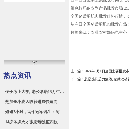
西峰西郊瓜果蔬菜批发有限责任公司 34.
疆克拉玛依农副产品批发市场 29.00 2
全国猪后腿肌肉批发价格行情走
从今日全国猪后腿肌肉批发市场价格上
数据来源：农业农村部信息中心
上一篇：
2024年9月1日全国主要批
热点资讯
下一篇：
总是感到乏力疲倦, 稍微动动
侄子考上大学, 老公承诺15万生活费他全包, 我提出离婚: 自己管
芝加哥小麦因收获进展快速而下跌 3%，玉米和大豆亦下跌
短短7小时，两个冠军诞生：阿根廷卫冕美洲杯，西班牙再夺欧洲杯
14岁体操天才张恩瑞独揽四枚金牌，广西再现李宁般辉煌